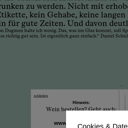
trunken zu werden. Nicht mit erho
tikette, kein Gehabe, keine langen
in für gute Zeiten. Und davon deutl
on Dogmen halte ich wenig. Das, was ins Glas kommt, soll 
s richtig gut sein. Ist eigentlich ganz einfach.“ Daniel Schic
schließen
Hinweis:
Wein bestellen? Geht auch:
www.weinschicker.at
Cookies & Date