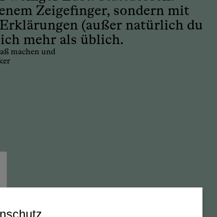
benem Zeigefinger, sondern mit
 Erklärungen (außer natürlich du
ich mehr als üblich.
Spaß machen und
ker
nschutz